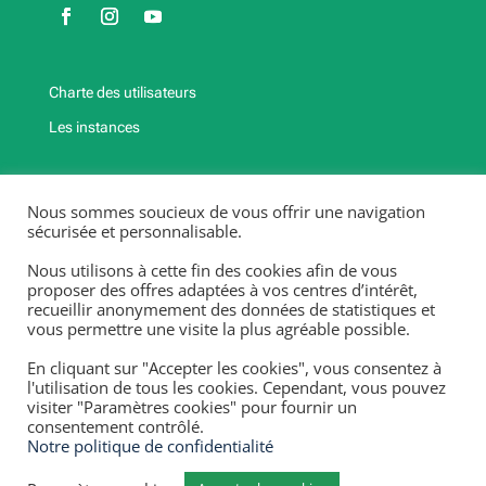
Charte des utilisateurs
Les instances
Fermetures exceptionnelles et jours fériés
Nous sommes soucieux de vous offrir une navigation
2025-2026
sécurisée et personnalisable.
Fermeture annuelle : Du 20/12/25 au 4/01/26, du 25/04/26
Nous utilisons à cette fin des cookies afin de vous
au 3/05/26,
proposer des offres adaptées à vos centres d’intérêt,
recueillir anonymement des données de statistiques et
du 18/07/26 au 13 /08/26.
vous permettre une visite la plus agréable possible.
Fermetures exceptionnelles et jours fériés 2025-2026 :
lundi 10/11/25, mardi 11/11/25, lundi 06/04/26, vendredi
En cliquant sur "Accepter les cookies", vous consentez à
01/05/26, jeudi 14/05/26 & lundi 25/05/26.
l'utilisation de tous les cookies. Cependant, vous pouvez
visiter "Paramètres cookies" pour fournir un
consentement contrôlé.
Notre politique de confidentialité
Numéro d’entreprise : 447.201.375 –
Mentions