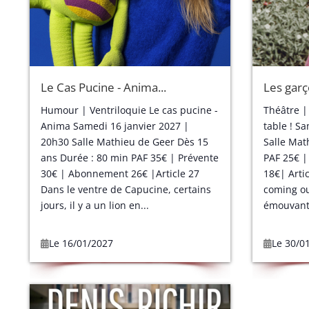
Le Cas Pucine - Anima...
Les garço
Humour | Ventriloquie Le cas pucine -
Théâtre |
Anima Samedi 16 janvier 2027 |
table ! S
20h30 Salle Mathieu de Geer Dès 15
Salle Mat
ans Durée : 80 min PAF 35€ | Prévente
PAF 25€ |
30€ | Abonnement 26€ |Article 27
18€| Arti
Dans le ventre de Capucine, certains
coming out
jours, il y a un lion en...
émouvante
Le 16/01/2027
Le 30/0