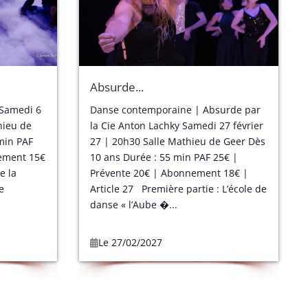
Absurde...
 Samedi 6
Danse contemporaine | Absurde par
hieu de
la Cie Anton Lachky Samedi 27 février
min PAF
27 | 20h30 Salle Mathieu de Geer Dès
ement 15€
10 ans Durée : 55 min PAF 25€ |
e la
Prévente 20€ | Abonnement 18€ |
ge
Article 27 Première partie : L’école de
danse « l’Aube �...
Le 27/02/2027