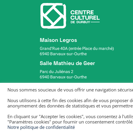
Maison Legros
Grand’Rue 40A (entrée Place du marché)
6940 Barvaux-sur-Ourthe
Salle Mathieu de Geer
Parc du Juliénas 2
6940 Barvaux-sur-Ourthe
info@ccdurbuy.be
Nous sommes soucieux de vous offrir une navigation sécurisé
086 / 21 98 70
Nous utilisons à cette fin des cookies afin de vous proposer de
anonymement des données de statistiques et vous permettre un
En cliquant sur "Accepter les cookies", vous consentez à l'util
Numéro d’entreprise : 447.201.375 –
Mentions 
"Paramètres cookies" pour fournir un consentement contrôlé
Notre politique de confidentialité