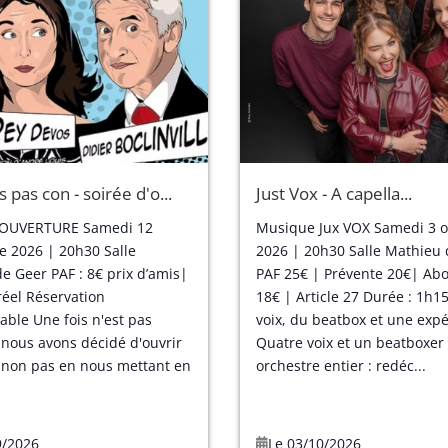
s pas con - soirée d'o...
Just Vox - A capella...
’OUVERTURE Samedi 12
Musique Jux VOX Samedi 3 o
 2026 | 20h30 Salle
2026 | 20h30 Salle Mathieu
e Geer PAF : 8€ prix d’amis|
PAF 25€ | Prévente 20€| A
réel Réservation
18€ | Article 27 Durée : 1h
able Une fois n'est pas
voix, du beatbox et une exp
nous avons décidé d'ouvrir
Quatre voix et un beatboxer
, non pas en nous mettant en
orchestre entier : redéc...
9/2026
Le 03/10/2026