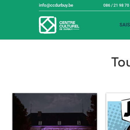
info@ccdurbuy.be
086 / 21 98 70
SAI
To