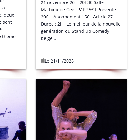
le
21 novembre 26 | 20h30 Salle
 la
Mathieu de Geer PAF 25€ I Prévente
o, deux
20€ | Abonnement 15€ |Article 27
e sont
Durée : 2h Le meilleur de la nouvelle
e
génération du Stand Up Comedy
e thème
belge ...
Le 21/11/2026