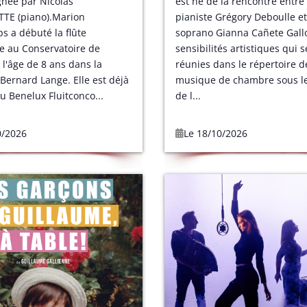
née par Nicolas
est né de la rencontre entre 
TE (piano).Marion
pianiste Grégory Deboulle et
 a débuté la flûte
soprano Gianna Cañete Gall
re au Conservatoire de
sensibilités artistiques qui s
 l'âge de 8 ans dans la
réunies dans le répertoire d
 Bernard Lange. Elle est déjà
musique de chambre sous l
du Benelux Fluitconco...
de l...
0/2026
Le 18/10/2026