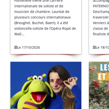
Fontenelle mène une carrière
accompag
internationale de soliste et de
PATERNOT
musicien de chambre. Lauréat de
Deschamps
plusieurs concours internationaux
traversiè
(Breughel, Buchet, Baert), il a été
Verviers à
violoncelle-soliste de l’Opéra Royal de
classe de
Wall...
finaliste 
Le 17/10/2026
Le 18/1