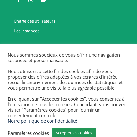
Charte des utilisateurs
Les instances
Fermetures exceptionnelles et jours fériés
Nous sommes soucieux de vous offrir une navigation
2025-2026
sécurisée et personnalisable.
Fermeture annuelle : Du 20/12/25 au 4/01/26, du 25/04/26
Nous utilisons à cette fin des cookies afin de vous
au 3/05/26,
proposer des offres adaptées à vos centres d’intérêt,
recueillir anonymement des données de statistiques et
du 18/07/26 au 13 /08/26.
vous permettre une visite la plus agréable possible.
Fermetures exceptionnelles et jours fériés 2025-2026 :
lundi 10/11/25, mardi 11/11/25, lundi 06/04/26, vendredi
En cliquant sur "Accepter les cookies", vous consentez à
01/05/26, jeudi 14/05/26 & lundi 25/05/26.
l'utilisation de tous les cookies. Cependant, vous pouvez
visiter "Paramètres cookies" pour fournir un
consentement contrôlé.
Notre politique de confidentialité
Numéro d’entreprise : 447.201.375 –
Mentions
Paramètres cookies
Accepter les cookies
légales