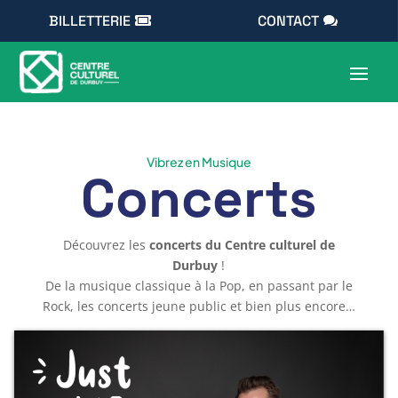
BILLETTERIE
CONTACT
Vibrez en Musique
Concerts
Découvrez les
concerts du Centre culturel de
Durbuy
!
De la musique classique à la Pop, en passant par le
Rock, les concerts jeune public et bien plus encore…