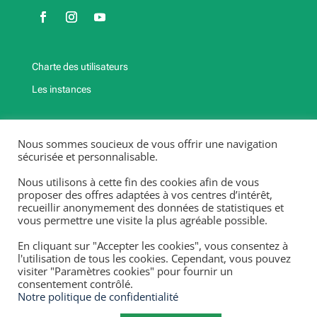
Charte des utilisateurs
Les instances
Fermetures exceptionnelles et jours fériés
Nous sommes soucieux de vous offrir une navigation
2025-2026
sécurisée et personnalisable.
Fermeture annuelle : Du 20/12/25 au 4/01/26, du 25/04/26
Nous utilisons à cette fin des cookies afin de vous
au 3/05/26,
proposer des offres adaptées à vos centres d’intérêt,
recueillir anonymement des données de statistiques et
du 18/07/26 au 13 /08/26.
vous permettre une visite la plus agréable possible.
Fermetures exceptionnelles et jours fériés 2025-2026 :
lundi 10/11/25, mardi 11/11/25, lundi 06/04/26, vendredi
En cliquant sur "Accepter les cookies", vous consentez à
01/05/26, jeudi 14/05/26 & lundi 25/05/26.
l'utilisation de tous les cookies. Cependant, vous pouvez
visiter "Paramètres cookies" pour fournir un
consentement contrôlé.
Notre politique de confidentialité
Numéro d’entreprise : 447.201.375 –
Mentions