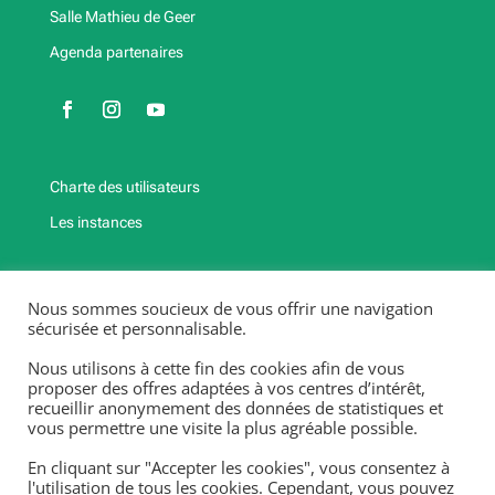
Salle Mathieu de Geer
Agenda partenaires
Charte des utilisateurs
Les instances
Fermetures exceptionnelles et jours fériés
Nous sommes soucieux de vous offrir une navigation
2025-2026
sécurisée et personnalisable.
Fermeture annuelle : Du 20/12/25 au 4/01/26, du 25/04/26
Nous utilisons à cette fin des cookies afin de vous
au 3/05/26,
proposer des offres adaptées à vos centres d’intérêt,
recueillir anonymement des données de statistiques et
du 18/07/26 au 13 /08/26.
vous permettre une visite la plus agréable possible.
Fermetures exceptionnelles et jours fériés 2025-2026 :
lundi 10/11/25, mardi 11/11/25, lundi 06/04/26, vendredi
En cliquant sur "Accepter les cookies", vous consentez à
01/05/26, jeudi 14/05/26 & lundi 25/05/26.
l'utilisation de tous les cookies. Cependant, vous pouvez