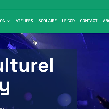
SON
ATELIERS
SCOLAIRE
LE CCD
CONTACT
AB
lturel
y
er,