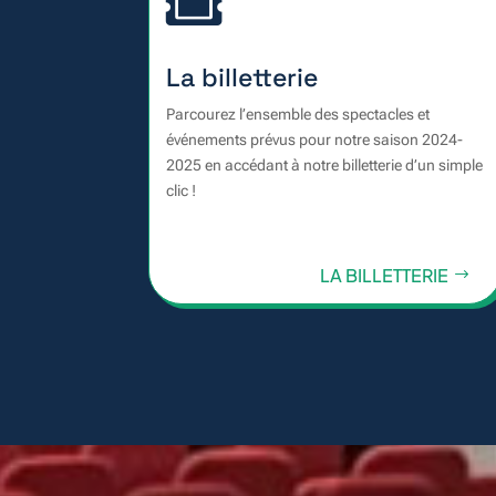

La billetterie
Parcourez l’ensemble des spectacles et
événements prévus pour notre saison 2024-
2025 en accédant à notre billetterie d’un simple
clic !
LA BILLETTERIE