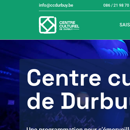
info@ccdurbuy.be
086 / 21 98 70
SAI
Centre cu
de Durbu
Une programmation pour s’émerveill