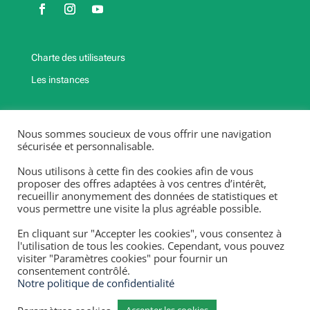
Charte des utilisateurs
Les instances
Fermetures exceptionnelles et jours fériés
Nous sommes soucieux de vous offrir une navigation
2025-2026
sécurisée et personnalisable.
Fermeture annuelle : Du 20/12/25 au 4/01/26, du 25/04/26
Nous utilisons à cette fin des cookies afin de vous
au 3/05/26,
proposer des offres adaptées à vos centres d’intérêt,
recueillir anonymement des données de statistiques et
du 18/07/26 au 13 /08/26.
vous permettre une visite la plus agréable possible.
Fermetures exceptionnelles et jours fériés 2025-2026 :
lundi 10/11/25, mardi 11/11/25, lundi 06/04/26, vendredi
En cliquant sur "Accepter les cookies", vous consentez à
01/05/26, jeudi 14/05/26 & lundi 25/05/26.
l'utilisation de tous les cookies. Cependant, vous pouvez
visiter "Paramètres cookies" pour fournir un
consentement contrôlé.
Notre politique de confidentialité
Numéro d’entreprise : 447.201.375 –
Mentions